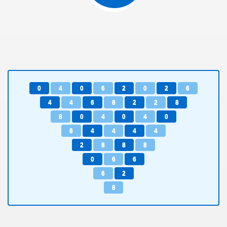
0
4
0
6
2
0
2
6
4
4
6
8
2
2
8
8
0
4
0
4
0
8
4
4
4
4
2
8
8
8
0
6
6
6
2
8