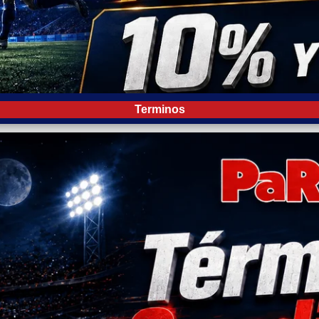
Terminos