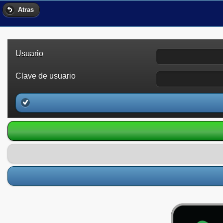
Atras
Usuario
Clave de usuario