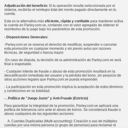
Adjudicación del beneficio:
Si tu operación resulta seleccionada por el
sistema, recibirás el reintegro total del monto pagado directamente en tu
cuenta.
Esta es la alternativa más
eficiente, rápida y confiable
para mantener activa
tu cuenta en Parley.com.ve, contando con el valor agregado de obtener el
reembolso de tu pago bajo los parámetros de esta promoción.
- Disposiciones Generales:
-Parley.com.ve se reserva el derecho de modificar, suspender o cancelar
esta promoción en cualquier momento y sin previo aviso por razones
técnicas, de seguridad o fuerza mayor.
-En caso de disputa, la decisión de la administración de Parley.com.ve será
final e inapelable.
- Cualquier intento de fraude o abuso de esta promoción resultará en la
descalificación inmediata del usuario y la pérdida del bono, sin perjuicio de
otras acciones legales que Parley.com.ve pueda emprender.
- La participación en esta promoción implica la aceptación de estos términos
y condiciones en su totalidad.
- . Política de "Juego Justo" y Anti-Fraude (Estricto)
Para garantizar la integridad de la promoción, Parley.com.ve aplicará una
política de tolerancia cero ante el abuso de bonos. Se considerará fraude o
abuso cualquiera de las siguientes acciones:
A. Cuentas Duplicadas (Multi-accounting): Creación o uso de múltiples
cuentas por una misma persona (o grupo de personas) para reclamar el