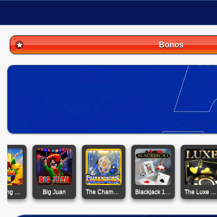
Bonos
g Juan
The Champions
Blackjack 1 Live
The Luxe H.V.
Infernus