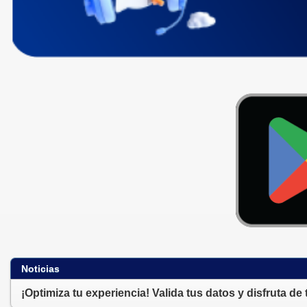
Noticias
¡Optimiza tu experiencia! Valida tus datos y disfruta d