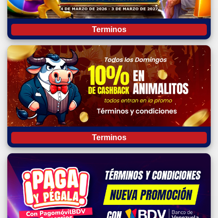
Terminos
Terminos