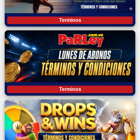
Terminos
Terminos