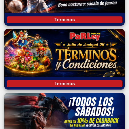
Terminos
Terminos