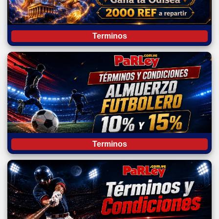
Terminos
Terminos