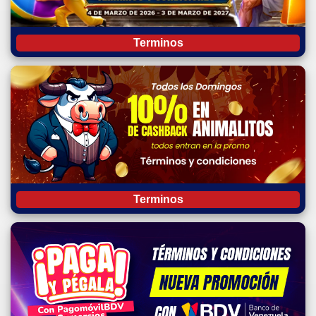
Terminos
Terminos