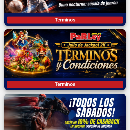
Terminos
Terminos