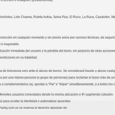
TrioActivo, Loto Chaima, Ruleta Activa, Selva Plus, El Ruco, La Ruca, Cazaloton, M
promoción en cualquier momento y sin previo aviso por razones técnicas, de seguri
l e inapelable.
ficación inmediata del usuario y la pérdida del bono, sin perjuicio de otras accio
ondiciones en su totalidad.
ica de tolerancia cero ante el abuso de bonos. Se considerará fraude o abuso cualq
as por una misma persona (o grupo de personas) para reclamar el bono más de un
 complementarios (ej. apostar a "Par" e "Impar" simultáneamente, o a todos los ca
erentes usuarios conectados desde la misma ubicación o IP, sugiriendo colusión.
 para ocultar la identidad o automatizar apuestas.
Parley.com.ve se reserva el derecho absoluto de: