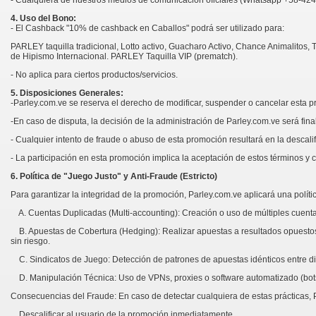
4. Uso del Bono:
- El Cashback "10% de cashback en Caballos" podrá ser utilizado para:
PARLEY taquilla tradicional, Lotto activo, Guacharo Activo, Chance Animalitos, 
de Hipismo Internacional. PARLEY Taquilla VIP (prematch).
- No aplica para ciertos productos/servicios.
5. Disposiciones Generales:
-Parley.com.ve se reserva el derecho de modificar, suspender o cancelar esta 
-En caso de disputa, la decisión de la administración de Parley.com.ve será fina
- Cualquier intento de fraude o abuso de esta promoción resultará en la descali
- La participación en esta promoción implica la aceptación de estos términos y c
6. Política de "Juego Justo" y Anti-Fraude (Estricto)
Para garantizar la integridad de la promoción, Parley.com.ve aplicará una polít
A. Cuentas Duplicadas (Multi-accounting): Creación o uso de múltiples cuent
B. Apuestas de Cobertura (Hedging): Realizar apuestas a resultados opuestos o
sin riesgo.
C. Sindicatos de Juego: Detección de patrones de apuestas idénticos entre dif
D. Manipulación Técnica: Uso de VPNs, proxies o software automatizado (bots)
Consecuencias del Fraude: En caso de detectar cualquiera de estas prácticas, 
Descalificar al usuario de la promoción inmediatamente.