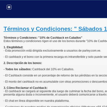
Términos y Condiciones: " Sábados 
Términos y Condiciones: "10% de Cashback en Caballos"
Estos términos y condiciones rigen el uso de los bonos durante "10% de Cashbac
1. Elegibilidad:
- Esta promoción está dirigida exclusivamente a usuarios de parley.com.ve.
- El cashback y el bono con la primera recarga es intransferible y solo puede s
2. Descripción de los bonos:
- Todos los sábados:
Cashback del 10% en Caballos.
- El Cashback consiste en un porcentaje de retorno de tus pérdidas en la secci
- El monto del cashback no es acumulable con otras promociones o descuentos,
3. Cómo Reclamar el Cashback:
- El cashback se cargará al siguiente dia luego de culminar la fecha del bono, e
presenta alguna duda o inconveniente, el usuario deberá comunicarse a través 
- El chat en línea disponible en nuestra plataforma.
- Cualquiera de nuestros medios de comunicación oficiales (Whatsapp +58-42