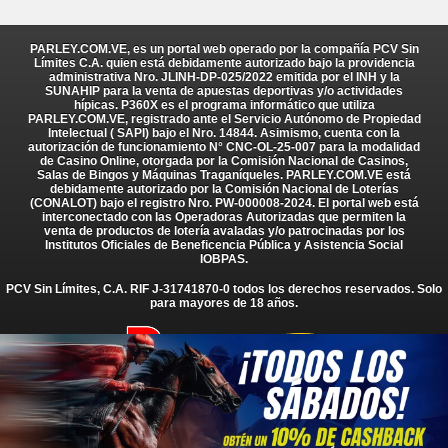
PARLEY.COM.VE, es un portal web operado por la compañía PCV Sin
Límites C.A. quien está debidamente autorizado bajo la providencia
administrativa Nro. JLINH-DP-025/2022 emitida por el INH y la
SUNAHIP para la venta de apuestas deportivas y/o actividades
hípicas. P360X es el programa informático que utiliza
PARLEY.COM.VE, registrado ante el Servicio Autónomo de Propiedad
Intelectual ( SAPI) bajo el Nro. 14844. Asimismo, cuenta con la
autorización de funcionamiento N° CNC-OL-25-007 para la modalidad
de Casino Online, otorgada por la Comisión Nacional de Casinos,
Salas de Bingos y Máquinas Traganíqueles. PARLEY.COM.VE está
debidamente autorizado por la Comisión Nacional de Loterías
(CONALOT) bajo el registro Nro. PW-000008-2024. El portal web está
interconectado con las Operadoras Autorizadas que permiten la
venta de productos de lotería avaladas y/o patrocinadas por los
Institutos Oficiales de Beneficencia Pública y Asistencia Social
IOBPAS.
PCV Sin Límites, C.A. RIF J-31741870-0 todos los derechos reservados. Solo
para mayores de 18 años.