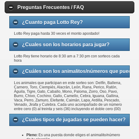
Preguntas Frecuentes / FAQ
¿Cuanto paga Lotto Rey?
Lotto Rey paga hasta 30 veces el monto apostado!
¿Cuales son los horarios para jugar?
Lotto Rey tiene horario de 8:30 am a 7:30 pm con sorteos cada
hora
¿Cuáles son los animalitos/números que puedo j
Los animales que participan en este sorteo son: Delfín, Ballena,
Carnero, Toro, Ciempiés, Alacrán, León, Rana, Perico, Ratón,
Águila, Tigre, Gato, Caballo, Mono, Paloma, Zorro, Oso, Pavo,
Burro, Chivo, Cochino, Gallo, Camello, Cebra, Iguana, Gallina,
Vaca, Perro, Zamuro, Elefante, Caimán, Lapa, Ardilla, Pescado,
Venado, Jirafa y Culebra. Cada uno acompañado de un número
entre cero (0) al treinta y seis (36) incluyendo el doble cero (00)
¿Cuales tipos de jugadas se pueden hacer?
Pleno:
Es una puesta donde eliges el animalito/número