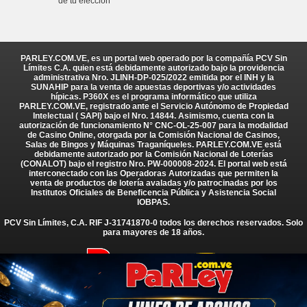
de tu elección
PARLEY.COM.VE, es un portal web operado por la compañía PCV Sin
Límites C.A. quien está debidamente autorizado bajo la providencia
administrativa Nro. JLINH-DP-025/2022 emitida por el INH y la
SUNAHIP para la venta de apuestas deportivas y/o actividades
hípicas. P360X es el programa informático que utiliza
PARLEY.COM.VE, registrado ante el Servicio Autónomo de Propiedad
Intelectual ( SAPI) bajo el Nro. 14844. Asimismo, cuenta con la
autorización de funcionamiento N° CNC-OL-25-007 para la modalidad
de Casino Online, otorgada por la Comisión Nacional de Casinos,
Salas de Bingos y Máquinas Traganíqueles. PARLEY.COM.VE está
debidamente autorizado por la Comisión Nacional de Loterías
(CONALOT) bajo el registro Nro. PW-000008-2024. El portal web está
interconectado con las Operadoras Autorizadas que permiten la
venta de productos de lotería avaladas y/o patrocinadas por los
Institutos Oficiales de Beneficencia Pública y Asistencia Social
IOBPAS.
PCV Sin Límites, C.A. RIF J-31741870-0 todos los derechos reservados. Solo
para mayores de 18 años.