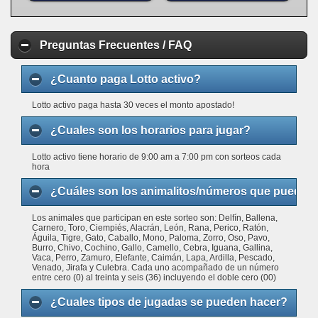
Preguntas Frecuentes / FAQ
¿Cuanto paga Lotto activo?
Lotto activo paga hasta 30 veces el monto apostado!
¿Cuales son los horarios para jugar?
Lotto activo tiene horario de 9:00 am a 7:00 pm con sorteos cada
hora
¿Cuáles son los animalitos/números que puedo j
Los animales que participan en este sorteo son: Delfín, Ballena,
Carnero, Toro, Ciempiés, Alacrán, León, Rana, Perico, Ratón,
Águila, Tigre, Gato, Caballo, Mono, Paloma, Zorro, Oso, Pavo,
Burro, Chivo, Cochino, Gallo, Camello, Cebra, Iguana, Gallina,
Vaca, Perro, Zamuro, Elefante, Caimán, Lapa, Ardilla, Pescado,
Venado, Jirafa y Culebra. Cada uno acompañado de un número
entre cero (0) al treinta y seis (36) incluyendo el doble cero (00)
¿Cuales tipos de jugadas se pueden hacer?