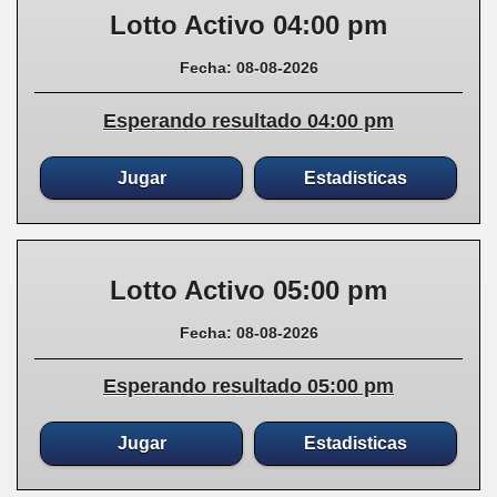
Lotto Activo 04:00 pm
Fecha: 08-08-2026
Esperando resultado 04:00 pm
Jugar
Estadisticas
Lotto Activo 05:00 pm
Fecha: 08-08-2026
Esperando resultado 05:00 pm
Jugar
Estadisticas