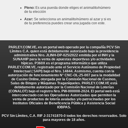
Pleno:
Es una puesta donde eliges el animalito/número
de tu elección
Azar:
Se selecciona un animalito/número al azar y si es
de tu preferencia puedes crear una jugada con este.
PARLEY.COM.VE, es un portal web operado por la compañía PCV Sin
Límites C.A. quien está debidamente autorizado bajo la providencia
administrativa Nro. JLINH-DP-025/2022 emitida por el INH y la
SUNAHIP para la venta de apuestas deportivas y/o actividades
hípicas. P360X es el programa informático que utiliza
PARLEY.COM.VE, registrado ante el Servicio Autónomo de Propiedad
Intelectual ( SAPI) bajo el Nro. 14844. Asimismo, cuenta con la
autorización de funcionamiento N° CNC-OL-25-007 para la modalidad
de Casino Online, otorgada por la Comisión Nacional de Casinos,
Salas de Bingos y Máquinas Traganíqueles. PARLEY.COM.VE está
debidamente autorizado por la Comisión Nacional de Loterías
(CONALOT) bajo el registro Nro. PW-000008-2024. El portal web está
interconectado con las Operadoras Autorizadas que permiten la
venta de productos de lotería avaladas y/o patrocinadas por los
Institutos Oficiales de Beneficencia Pública y Asistencia Social
IOBPAS.
PCV Sin Límites, C.A. RIF J-31741870-0 todos los derechos reservados. Solo
para mayores de 18 años.