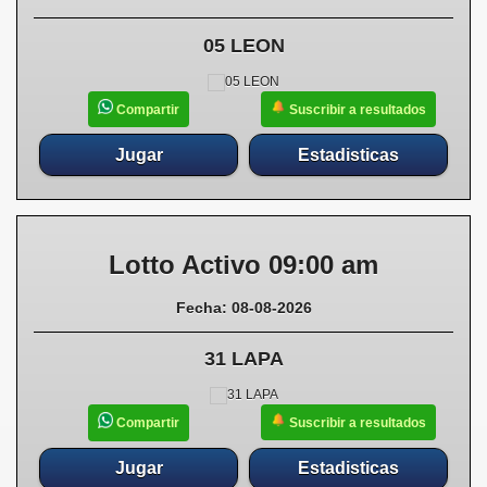
05 LEON
Suscribir a resultados
Compartir
Jugar
Estadisticas
Lotto Activo 09:00 am
Fecha: 08-08-2026
31 LAPA
Suscribir a resultados
Compartir
Jugar
Estadisticas