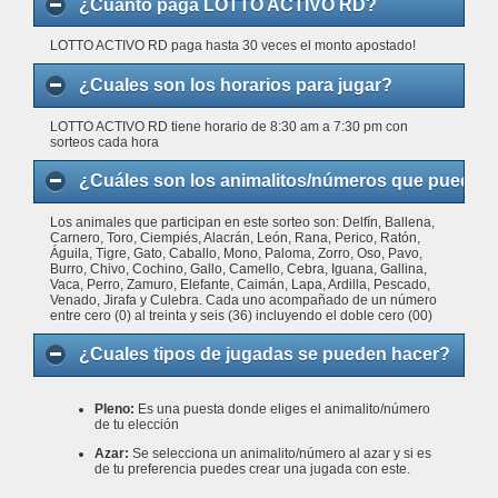
¿Cuanto paga LOTTO ACTIVO RD?
LOTTO ACTIVO RD paga hasta 30 veces el monto apostado!
¿Cuales son los horarios para jugar?
LOTTO ACTIVO RD tiene horario de 8:30 am a 7:30 pm con
sorteos cada hora
¿Cuáles son los animalitos/números que puedo j
Los animales que participan en este sorteo son: Delfín, Ballena,
Carnero, Toro, Ciempiés, Alacrán, León, Rana, Perico, Ratón,
Águila, Tigre, Gato, Caballo, Mono, Paloma, Zorro, Oso, Pavo,
Burro, Chivo, Cochino, Gallo, Camello, Cebra, Iguana, Gallina,
Vaca, Perro, Zamuro, Elefante, Caimán, Lapa, Ardilla, Pescado,
Venado, Jirafa y Culebra. Cada uno acompañado de un número
entre cero (0) al treinta y seis (36) incluyendo el doble cero (00)
¿Cuales tipos de jugadas se pueden hacer?
Pleno:
Es una puesta donde eliges el animalito/número
de tu elección
Azar:
Se selecciona un animalito/número al azar y si es
de tu preferencia puedes crear una jugada con este.