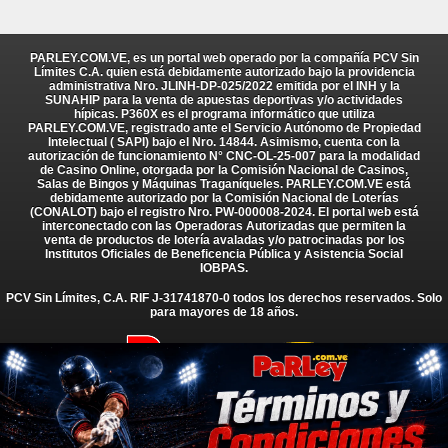
PARLEY.COM.VE, es un portal web operado por la compañía PCV Sin
Límites C.A. quien está debidamente autorizado bajo la providencia
administrativa Nro. JLINH-DP-025/2022 emitida por el INH y la
SUNAHIP para la venta de apuestas deportivas y/o actividades
hípicas. P360X es el programa informático que utiliza
PARLEY.COM.VE, registrado ante el Servicio Autónomo de Propiedad
Intelectual ( SAPI) bajo el Nro. 14844. Asimismo, cuenta con la
autorización de funcionamiento N° CNC-OL-25-007 para la modalidad
de Casino Online, otorgada por la Comisión Nacional de Casinos,
Salas de Bingos y Máquinas Traganíqueles. PARLEY.COM.VE está
debidamente autorizado por la Comisión Nacional de Loterías
(CONALOT) bajo el registro Nro. PW-000008-2024. El portal web está
interconectado con las Operadoras Autorizadas que permiten la
venta de productos de lotería avaladas y/o patrocinadas por los
Institutos Oficiales de Beneficencia Pública y Asistencia Social
IOBPAS.
PCV Sin Límites, C.A. RIF J-31741870-0 todos los derechos reservados. Solo
para mayores de 18 años.