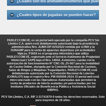
¿Cuáles son los animalitos/números que puedo j
¿Cuales tipos de jugadas se pueden hacer?
PARLEY.COM.VE, es un portal web operado por la compañía PCV Sin
Límites C.A. quien está debidamente autorizado bajo la providencia
administrativa Nro. JLINH-DP-025/2022 emitida por el INH y la
SUNAHIP para la venta de apuestas deportivas y/o actividades
hípicas. P360X es el programa informático que utiliza
PARLEY.COM.VE, registrado ante el Servicio Autónomo de Propiedad
Intelectual ( SAPI) bajo el Nro. 14844. Asimismo, cuenta con la
autorización de funcionamiento N° CNC-OL-25-007 para la modalidad
de Casino Online, otorgada por la Comisión Nacional de Casinos,
Salas de Bingos y Máquinas Traganíqueles. PARLEY.COM.VE está
debidamente autorizado por la Comisión Nacional de Loterías
(CONALOT) bajo el registro Nro. PW-000008-2024. El portal web está
interconectado con las Operadoras Autorizadas que permiten la
venta de productos de lotería avaladas y/o patrocinadas por los
Institutos Oficiales de Beneficencia Pública y Asistencia Social
IOBPAS.
PCV Sin Límites, C.A. RIF J-31741870-0 todos los derechos reservados. Solo
para mayores de 18 años.